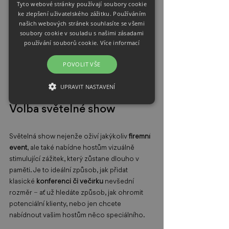
Tyto webové stránky používají soubory cookie
ke zlepšení uživatelského zážitku. Používáním
Můžeme nabídnout různé délky a formáty 
našich webových stránek souhlasíte se všemi
show, od sólových tanečních 
vystoupení 
až 
soubory cookie v souladu s našimi zásadami
po skupinové performance s několika umělci. 
používání souborů cookie.
Více informací
Všechny varianty využívají sofistikované triky 
ze světa 
flow arts
, kombinující tanec s 
POVOLIT VŠE
technicky náročnými prvky, které diváky 
zajisté uchvátí.
UPRAVIT NASTAVENÍ
Volba světelné show  
Světelná show nejenže oživí jakýkoliv 
firemní 
event
, ale také nabídne hostům vizuálně 
stimulující zážitek, který zůstane dlouho v 
paměti. Je to ideální způsob, jak přidat 
klasické 
konferenci či večírku 
nevšední 
rozměr 
–
 ať už hledáte způsob, jak ohromit 
potenciální klienty, nebo jen chcete 
nabídnout vašim hostům něco speciálního. 