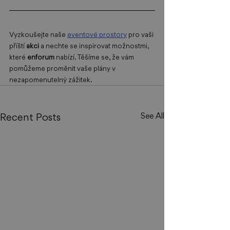
Vyzkoušejte naše 
eventové prostory
 pro vaši 
příští 
akci 
a nechte se inspirovat možnostmi, 
které 
enforum 
nabízí. Těšíme se, že vám 
pomůžeme proměnit vaše plány v 
nezapomenutelný zážitek. 
Recent Posts
See All