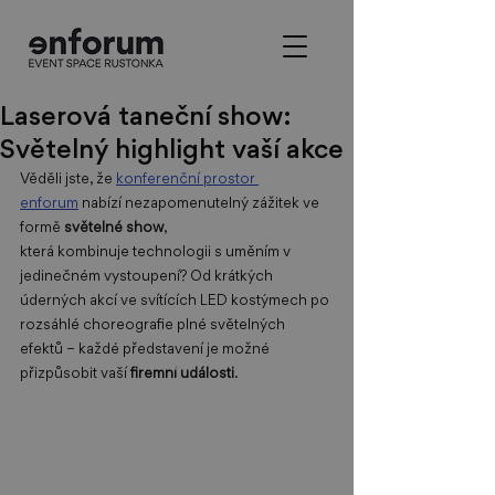
Laserová taneční show:
Světelný highlight vaší akce
Věděli jste, že 
konferenční prostor 
enforum
 nabízí nezapomenutelný zážitek ve 
formě 
světelné show
, 
která kombinuje technologii s uměním v 
jedinečném vystoupení? Od krátkých 
úderných akcí ve svítících LED kostýmech po 
rozsáhlé choreografie plné světelných 
efektů – každé představení je možné 
přizpůsobit vaší 
firemní události
. 