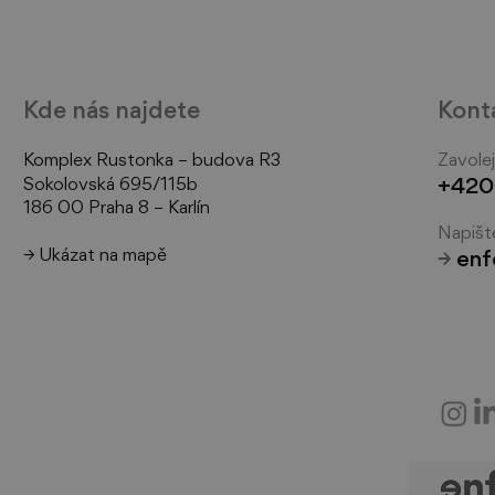
Kde nás najdete
Kont
Komplex Rustonka – budova R3
Zavole
Sokolov
ská 695/115b
+420
186 00 Praha 8 – Karlín
Napišt
Prostor, kam se lidé rádi
Jak 
→ Ukázat na mapě
→
enf
vracejí – tentokrát se 7
zapa
návyky
z ak