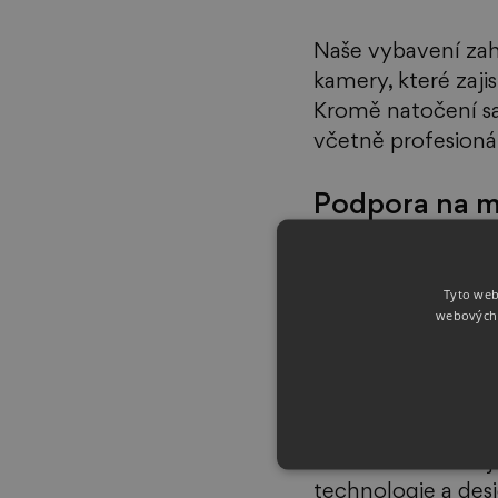
Naše vybavení zahr
kamery, které zajist
Kromě natočení s
včetně profesionál
Podpora na m
Nechte na nás logi
Tyto web
projektu. Nabízím
webových 
event managera, kt
Váš příští krok
Prostor 
enforum 
j
technologie a desi