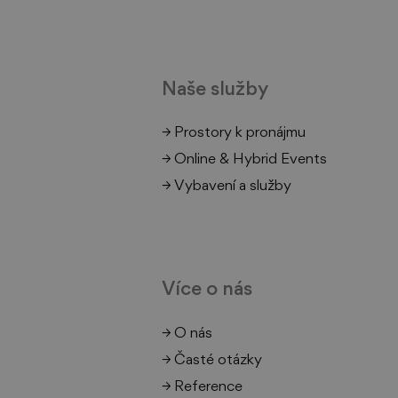
Naše služby
→ Prostory k pronájmu
→ Online & Hybrid Events
→ Vybavení a služby
Když technologie potkají
pohyb: Smarty.cz & Dell v
enforu
Více o nás
→ O nás
→ Časté otázky
→ Reference