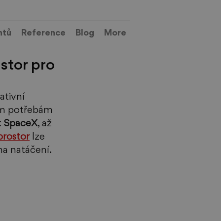
ntů
Reference
Blog
More
stor pro
ativní 
ým potřebám 
t SpaceX
, až 
rostor
 lze 
a natáčení. 