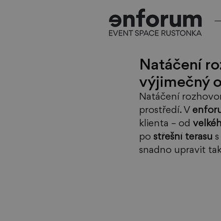
Natáčení ro
výjimečný 
Natáčení rozhovoru
prostředí. V 
enforu
klienta – od 
velké
po 
střešní terasu
 
snadno upravit ta