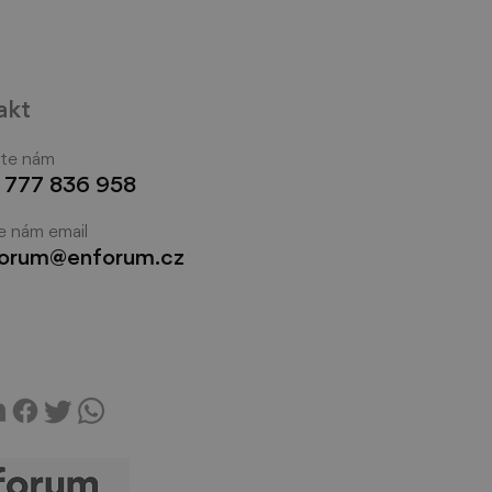
akt
jte nám
 777 836 958
e nám email
vytvořit
orum@enforum.cz
matovatelné zážitky
cí?