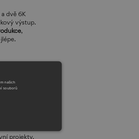
 a dvě 6K 
ukový výstup. 
rodukce
, 
jlépe. 
u vašeho 
ím našich
rsonálu a 
ní souborů
de 
ní projekty. 