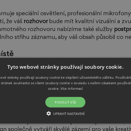
nuje speciální osvětlení, profesionální mikrofony
í, že váš 
rozhovor 
bude mít kvalitní vizuální a zv
amotného rozhovoru nabízíme také služby 
postp
ního střihu záznamu, aby váš obsah působil co ne
ístě 
Tyto webové stránky používají soubory cookie.
stiku a soustřeďte se na jen na obsahovou stránk
ové stránky používají soubory cookie ke zlepšení uživatelského zážitku. Používán
e plnou 
podporu na místě
 včetně technického pe
stránek souhlasíte se všemi soubory cookie v souladu s našimi zásadami používá
eří zajišťují hladký průběh akce. 
cookie.
Více informací
  
POVOLIT VŠE
UPRAVIT NASTAVENÍ
e více než jen 
konferenční prostor 
– je to místo, k
gn společně vytváří skvělé zázemí pro vaše kreativ