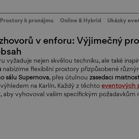
Prostory k pronájmu
Online & Hybrid
Ukázky eve
zhovorů v enforu: Výjimečný pro
obsah
 vyžaduje nejen skvělou techniku, ale také inspir
 
nabízíme flexibilní prostory přizpůsobené různ
ho sálu Supernova
, přes útulnou 
zasedací místnos
s výhledem na Karlín. Každý z těchto 
eventových p
k, aby vyhovoval vašim specifickým požadavkům n