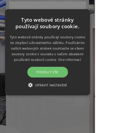
Detaily akce
Tyto webové stránky
používají soubory cookie.
Tyto webové stránky používají soubory cookie
ke zlepšení uživatelského zážitku. Používáním
Odeslat →
našich webových stránek souhlasíte se všemi
soubory cookie v souladu s našimi zásadami
používání souborů cookie.
Více informací
POVOLIT VŠE
UPRAVIT NASTAVENÍ