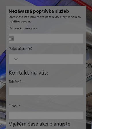
Nezávazná poptávka služeb
Upřesněte zde prosím své požadavky a my se vám co
nejdříve ozveme.
Datum konání akce
Počet účastníků
Kontakt na vás:
Telefon
E-mail
V jakém čase akci plánujete