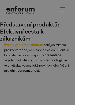
Představení produktů:
Efektivní cesta k
zákazníkům
Eventový prostor enforum
 není jen místem 
pro konference, webináře a školení. Klienti si 
ho stále častěji vybírají i pro
 prezentace 
svých produktů
 – ať už jde o 
technologické 
vychytávky, kosmetické novinky
 nebo řešení 
pro 
chytrou domácnost
. 