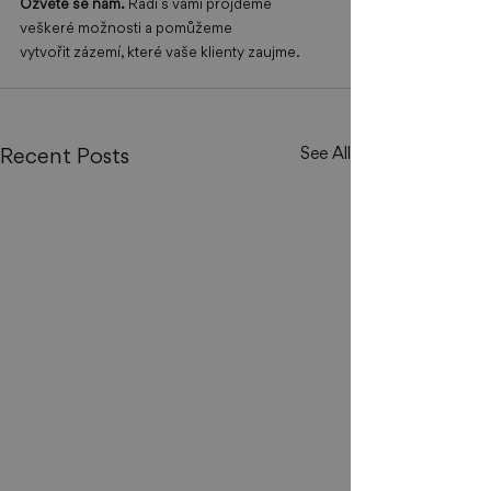
Ozvěte se nám.
 Rádi s vámi projdeme 
veškeré možnosti a pomůžeme 
vytvořit zázemí, které vaše klienty zaujme. 
Recent Posts
See All